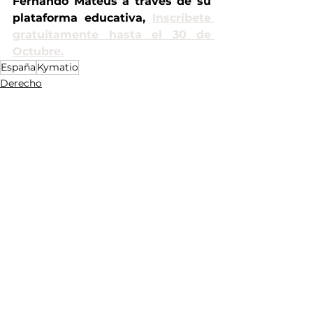
Fernando Mateus a través de su 
plataforma educativa, 
Inscríbete 
gratuitamente hasta el 30 de 
Octubre.
España
Kymatio
Derecho
IA
Gobierno y Estado
Ver todo
Entradas recientes