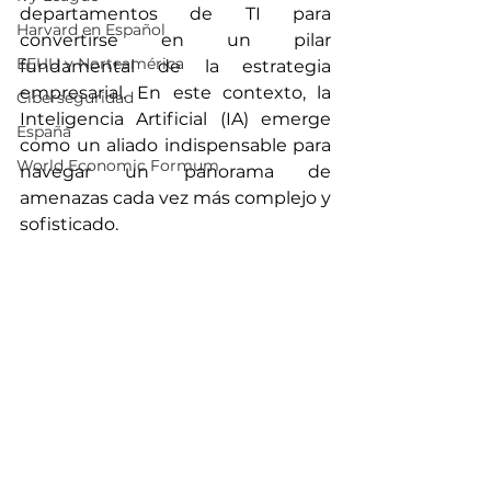
departamentos de TI para 
Harvard en Español
convertirse en un pilar 
EEUU y Norteamérica
fundamental de la estrategia 
empresarial. En este contexto, la 
Ciberseguridad
Inteligencia Artificial (IA) emerge 
España
como un aliado indispensable para 
World Economic Formum
navegar un panorama de 
amenazas cada vez más complejo y 
sofisticado.