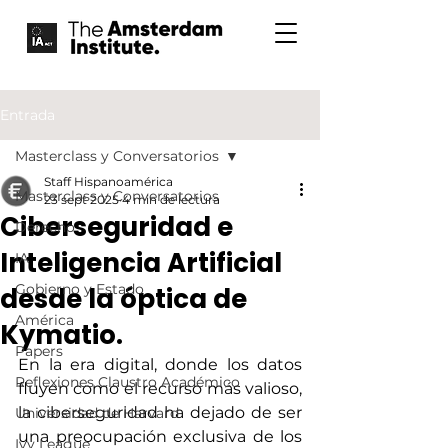
Entrada
Masterclass y Conversatorios
Staff Hispanoamérica
Masterclass y Conversatorios
23 sept 2025
4 min de lectura
Ciberseguridad e
Derecho
Inteligencia Artificial
IA
Gobierno y Estado
desde la óptica de
América
Kymatio.
Papers
En la era digital, donde los datos 
Reflexiones Claustro Académico
fluyen como el recurso más valioso, 
la ciberseguridad ha dejado de ser 
Universidad de Harvard
una preocupación exclusiva de los 
Ivy League