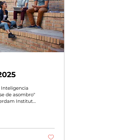
2025
 Inteligencia
fase de asombro"
erdam Institute,
sentamos el
 pilares que