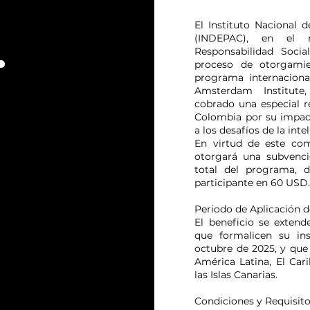
El Instituto Nacional 
.
(INDEPAC), en el
Responsabilidad Socia
proceso de otorgamie
programa internaciona
Amsterdam Institute
cobrado una especial r
Colombia por su impact
a los desafíos de la intel
En virtud de este co
otorgará una subvenci
total del programa, d
participante en 60 USD
Periodo de Aplicación d
El beneficio se extend
que formalicen su ins
octubre de 2025, y que
América Latina, El Ca
las Islas Canarias.
Condiciones y Requisito