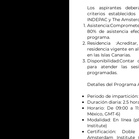
Los aspirantes deber
criterios establecido
INDEPAC y The Amsterd
Asistencia:Compromete
80% de asistencia efec
programa.
Residencia :Acredita
residencia vigente en 
en las Islas Canarias.
Disponibilidad:Contar 
para atender las ses
programadas.
Detalles del Programa A
Periodo de impartición:
Duración diaria: 2.5 hor
Horario: De 09:00 a 1
México, GMT-6)
Modalidad: En línea (
Institute)
Certificación: Dobl
Amsterdam Institute (