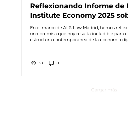
Reflexionando Informe de Microsoft
Institute Economy 2025 sob
En el marco de AI & Law Madrid, hemos refle
una premisa que hoy resulta ineludible para 
estructura contemporánea de la economía digit
han convertido en el nuevo commodity del sigl
trata de una metáfora retórica, sino de un hec
la práctica económica y tecnológica. En la actu
inteligencia artificial (IA), los datos cumplen e
38
0
momento desempeñaron el petróleo o el acer
Cargar más