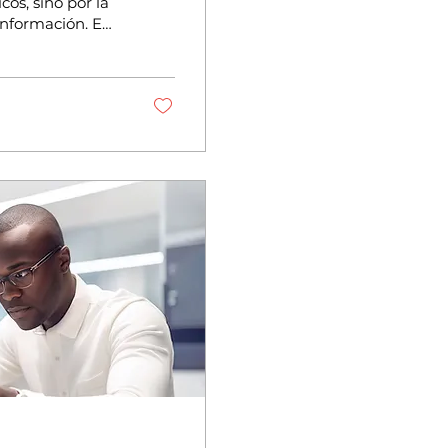
cos, sino por la
información. En
gía —y
se ha convertido
ntro de este
res más
a, y su relación