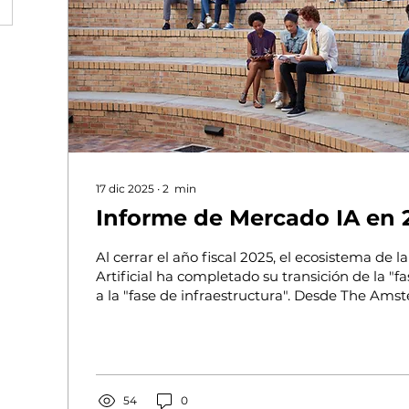
17 dic 2025
∙
2
min
Informe de Mercado IA en 
Al cerrar el año fiscal 2025, el ecosistema de la
Artificial ha completado su transición de la "
a la "fase de infraestructura". Desde The Amst
a través de nuestra unidad TAI Analytics, pre
resumen anual del desempeño comercial y los
definirán la competitividad en 2026.
54
0