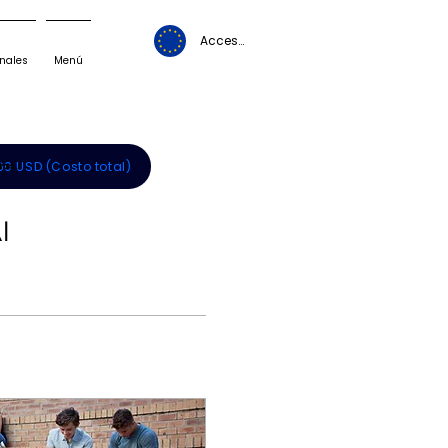
Acceso Alumnos
nales
Menú
60 USD (Costo total)
ias.
I