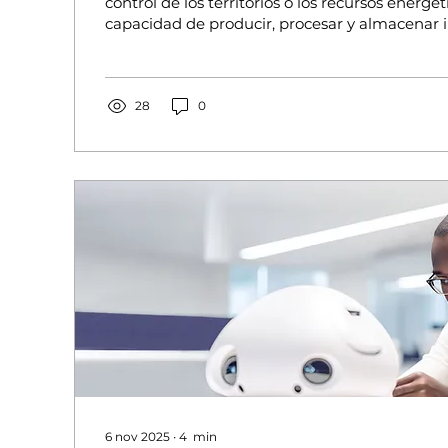
control de los territorios o los recursos energéti
capacidad de producir, procesar y almacenar 
ese tablero de competencia global, la tecnolo
especialmente la Inteligencia Artificial (IA)— 
en el eje de una nueva economía mundial. De
escenario, Huawei representa uno de los acto
28
0
influyentes y controvertidos de la última décad
con la Unión Europea...
6 nov 2025
∙
4
min