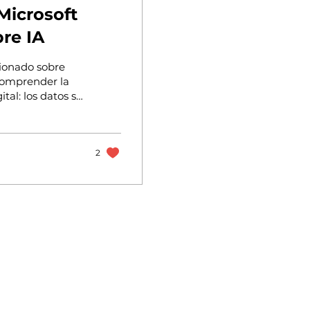
re IA
xionado sobre
comprender la
al: los datos se
o XXI. No se
ho verificable en
al era de la
l rol que en su
2
o.