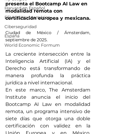
presenta el Bootcamp AI Law en 
Harvard en Español
modalidad remota con 
EEUU y Norteamérica
certificación europea y mexicana.
Ciberseguridad
Ciudad de México / Ámsterdam, 
España
septiembre de 2025. 
World Economic Formum
La creciente intersección entre la 
Inteligencia Artificial (IA) y el 
Derecho está transformando de 
manera profunda la práctica 
jurídica a nivel internacional.
En este marco, The Amsterdam 
Institute anuncia el inicio del 
Bootcamp AI Law en modalidad 
remota, un programa intensivo de 
siete días que otorga una doble 
certificación con validez en la 
Unión Europea y en México, 