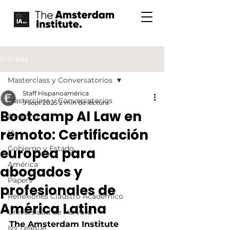
Entrada
Masterclass y Conversatorios
Staff Hispanoamérica
Masterclass y Conversatorios
9 sept 2025
2 min de lectura
Bootcamp AI Law en
Derecho
remoto: Certificación
IA
Gobierno y Estado
europea para
América
abogados y
Papers
profesionales de
Reflexiones Claustro Académico
América Latina
Universidad de Harvard
The Amsterdam Institute 
Ivy League