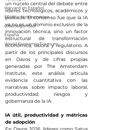
un núcelo central del debate entre 
Harvard en Español
líderes tecnológicos, académicos y 
EEUU y Norteamérica
políticos. El consenso fue que la IA 
ya no es un dominio exclusivo de la 
Ciberseguridad
innovación técnica, sino un factor 
España
estructural de transformación 
World Economic Formum
económica, laboral y regulatorio. A 
partir de los principales discursos 
en Davos y de cifras propias 
generadas por The Amsterdam 
Institute, este análisis articula 
evidencia cuantitativa con las 
narrativas sobre impacto laboral, 
productividad, riesgos y 
gobernanza de la IA.
IA útil, productividad y métricas 
de adopción
En Davos 2026, líderes como Satya 