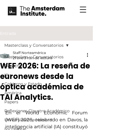
Entrada
Masterclass y Conversatorios
Staff Norteamérica
Masterclass y Conversatorios
21 ene
3 min de lectura
WEF 2026: La reseña de
Derecho
euronews desde la
IA
Gobierno y Estado
óptica académica de
América
TAI Analytics.
Papers
Reflexiones Claustro Académico
En el World Economic Forum 
(WEF) 2026, celebrado en Davos, la 
Universidad de Harvard
inteligencia artificial (IA) constituyó 
Ivy League