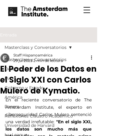
Entrada
Masterclass y Conversatorios
Staff Hispanoamérica
Masterclass y Conversatorios
29 jul 2025
2 min de lectura
El Poder de los Datos en
Derecho
el Siglo XXI con Carlos
IA
Gobierno y Estado
Mulero de Kymatio.
América
En el reciente conversatorio de The 
Papers
Amsterdam Institute, el experto en 
ciberseguridad Carlos Mulero sentenció 
Reflexiones Claustro Académico
una verdad irrefutable: 
"En el siglo XXI, 
Universidad de Harvard
los datos son mucho más que 
Ivy League