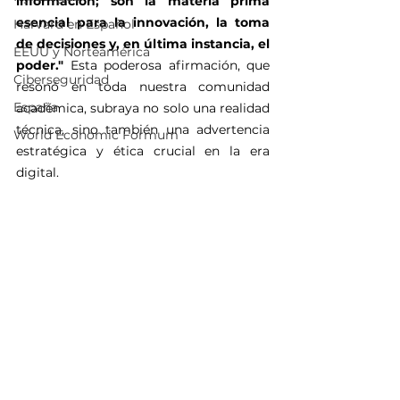
información; son la materia prima 
esencial para la innovación, la toma 
Harvard en Español
de decisiones y, en última instancia, el 
EEUU y Norteamérica
poder."
 Esta poderosa afirmación, que 
Ciberseguridad
resonó en toda nuestra comunidad 
España
académica, subraya no solo una realidad 
técnica, sino también una advertencia 
World Economic Formum
estratégica y ética crucial en la era 
digital.