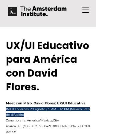
UX/UI Educativo
para América
con David
Flores.
Meet con Mtro. David Flores: UX/UI Educativa
INICIO: Viernes, 29 agosto / 9 AM - 12 PM (México: País
de difusión)
Zona horaria: America/Mexico_City
marca el: ‪(MX)
+52 55 8421 0898
‬ PIN: ‪394
218 268
9944
‬#