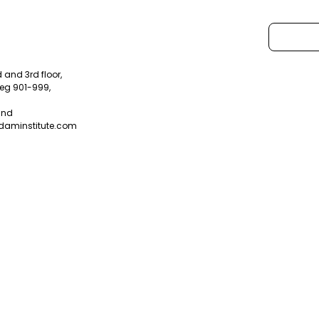
 and 3rd floor,
eg 901-999,
land
daminstitute.com