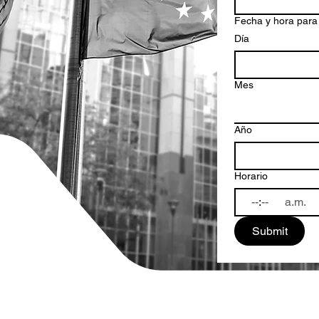
Fecha y hora para
Día
Mes
Año
Horario
:
a.m.
Submit