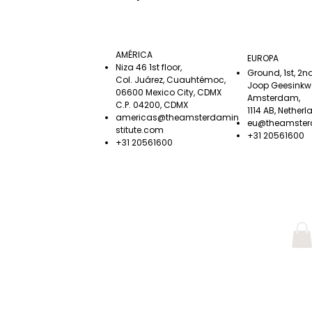
AMÉRICA
EUROPA
Niza 46 1st floor,
Ground, 1st, 2nd
Col. Juárez, Cuauhtémoc,
Joop Geesinkw
06600 Mexico City, CDMX
Amsterdam,
C.P. 04200, CDMX
1114 AB, Nether
americas@theamsterdamin
eu@theamster
stitute.com
+31 20561600
+31 20561600