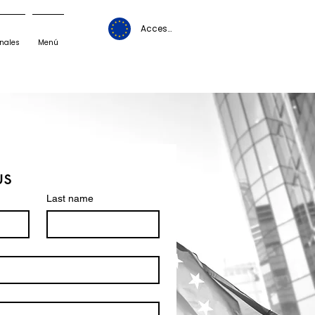
Acceso Alumnos
nales
Menú
us
Last name